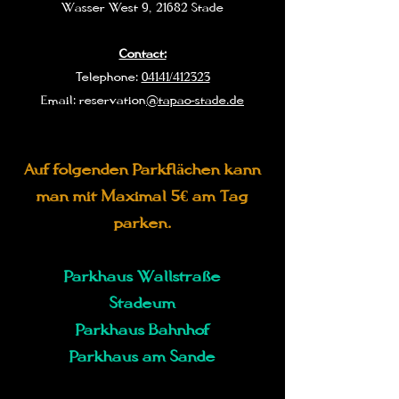
Wasser West 9, 21682 Stade
Contact:
Telephone:
04141/412323
Email: reservation
@tapao-stade.de
Auf folgenden Parkflächen kann
man mit Maximal 5€ am Tag
parken.
Parkhaus Wallstraße
Stadeum
Parkhaus Bahnhof
Parkhaus am Sande