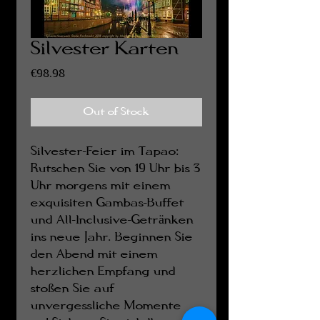
Silvester Karten
Price
€98.98
Out of Stock
Silvester-Feier im Tapao:
Rutschen Sie von 19 Uhr bis 3
Uhr morgens mit einem
exquisiten Gambas-Buffet
und All-Inclusive-Getränken
ins neue Jahr. Beginnen Sie
den Abend mit einem
herzlichen Empfang und
stoßen Sie auf
unvergessliche Momente